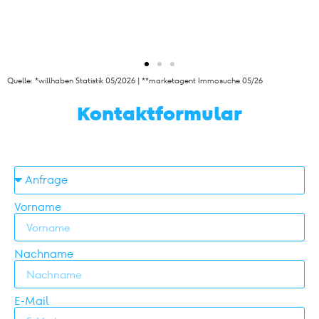
Quelle: *willhaben Statistik 05/2026 | **marketagent Immosuche 05/26
Starke Partner für eine starke
Kontaktformular
Immobilienwirtschaft! Diesem
Motto folgend verbindet uns
mit dem professionellen
Online Anzeigenportal
willhaben eine erfolgreiche
Zusammenarbeit.
Vorname
Georg Flödl, MA - Präsident ÖVI
Nachname
E-Mail